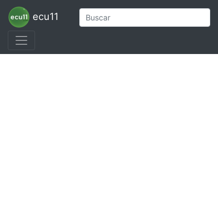
ecu11