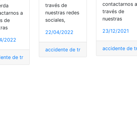
contactarnos 
través de
erda
través de
nuestras redes
actarnos a
nuestras
sociales,
és de
tras
23/12/2021
22/04/2022
4/2022
accidente de t
accidente de trabajo
,
Accidentes labora
dente de trabajo
,
Accidentes laborales
,
aviso
,
IESS .
,
IESS afil
mpresa
,
plataforma
,
SUPERCIAS
 por Internet
,
No entrega de medicamento
,
Reclamos de NO 