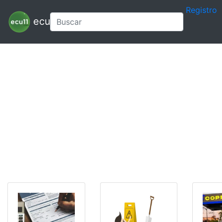
Registro
ecu11