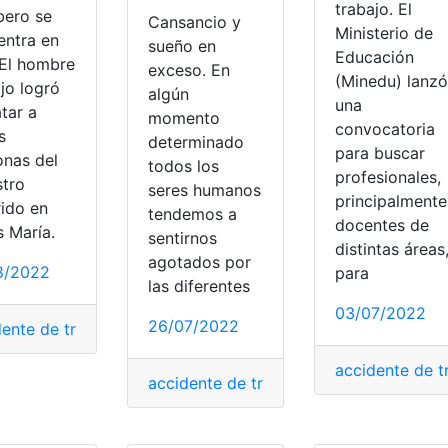
trabajo. El
ero se
Cansancio y
Ministerio de
entra en
sueño en
Educación
 El hombre
exceso. En
(Minedu) lanzó
jo logró
algún
una
tar a
momento
convocatoria
s
determinado
para buscar
onas del
todos los
profesionales,
stro
seres humanos
principalmente
rido en
tendemos a
docentes de
s María.
sentirnos
distintas áreas
agotados por
8/2022
para
las diferentes
03/07/2022
26/07/2022
d
,
estres
,
preocupaciones
,
trastornos de ansiedad
,
trimestres 
dente de trabajo
,
Accidentes
,
bombero
,
Bomberos
,
cuerpo de
accidente de t
accidente de trabajo
,
Aviso de Accident
os permiso
,
permiso
,
permiso internacional
,
permisos