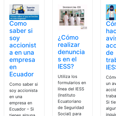
Como
Có
saber si
hac
¿Cómo
soy
avi
realizar
accionist
acc
denuncia
a en una
de
s en el
empresa
tra
IESS?
en
IES
Ecuador
Utiliza los
Cómo
formularios en
un a
Como saber si
línea del IESS
acci
soy accionista
(Instituto
traba
en una
Ecuatoriano
Si ti
empresa en
de Seguridad
algu
Ecuador – Si
Social) para
inqu
tienes alguna