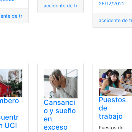
26/12/2022
accidente de trabajo
,
Aplicar a ofertas 
dente de trabajo
,
Aplicar a ofertas de trabajo
,
Buscar trabajo
accidente de t
ales
,
fondo
,
Formulario CFSE-373
,
Jefe
,
reproducir
,
seguro
s
,
España
,
indemnización
,
Laboral
,
trabajadores
Puestos
mbero
Cansanci
de
o y sueño
trabajo
uentr
en
n UCI
exceso
Puestos de