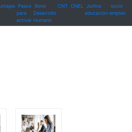
untajes
Pasos
Bono
CNT
CNEL
Juntos
socio
para
Desarrollo
educación
empleo
activar
Humano