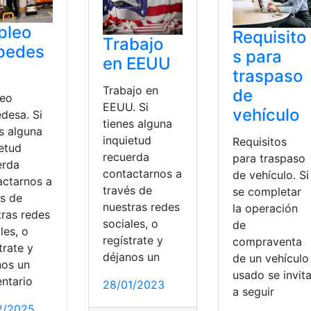
pleo
Requisito
Trabajo
pedes
s para
en EEUU
traspaso
Trabajo en
de
eo
EEUU. Si
vehículo
desa. Si
tienes alguna
s alguna
inquietud
Requisitos
ietud
recuerda
para traspaso
erda
contactarnos a
de vehículo. Si
actarnos a
través de
se completar
és de
nuestras redes
la operación
tras redes
sociales, o
de
les, o
regístrate y
compraventa
trate y
déjanos un
de un vehículo
nos un
usado se invit
ntario
28/01/2023
a seguir
2/2025