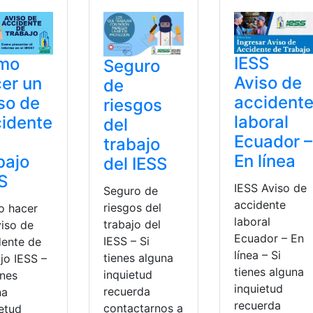
IESS
mo
Seguro
Aviso de
er un
de
accident
so de
riesgos
laboral
idente
del
Ecuador –
trabajo
En línea
bajo
del IESS
S
IESS Aviso de
Seguro de
accidente
riesgos del
 hacer
laboral
trabajo del
viso de
Ecuador – En
IESS – Si
dente de
línea – Si
tienes alguna
jo IESS –
tienes alguna
inquietud
enes
inquietud
recuerda
na
recuerda
contactarnos a
ietud