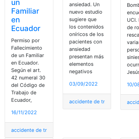
un
ansiedad. Un
Bomb
Familiar
nuevo estudio
encu
en
sugiere que
UCI.
los contenidos
Ecuador
de ro
oníricos de los
resca
Permiso por
pacientes con
varia
Fallecimiento
ansiedad
pers
de un Familiar
presentan más
sinie
en Ecuador.
elementos
ocur
Según el art.
negativos
Jesú
42 numeral 30
03/09/2022
10/0
del Código de
Trabajo de
Ecuador,
accidente de trabajo
,
ansieda
acci
16/11/2022
accidente de trabajo
,
Buscar trabajo
,
fallecer
,
necesitam