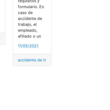
requisitos y
a
formulario. En
caso de
accidente de
trabajo, el
empleado,
afiliado o un
rabajo
,
Accidentes
,
IESS
,
Laboral
,
trabajo
,
Trámite
les
,
Ecuador
,
IESS
,
trabajo
iado
,
Registrar
,
Requisitos
11/05/2021
Afiliación
,
servicios del IESS
accidente de trabajo
,
aviso
,
IESS
,
Registrar
,
Requisi