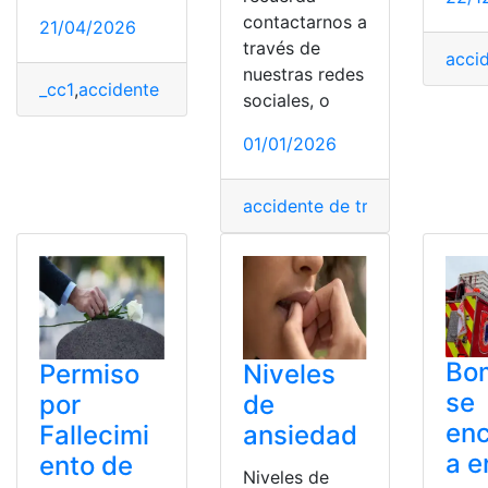
contactarnos a
21/04/2026
través de
acci
nuestras redes
_cc1
,
accidente de trabajo
,
Accidentes
,
Accidentes labor
sociales, o
01/01/2026
accidente de trabajo
,
Derecho
Bo
Permiso
Niveles
se
por
de
enc
Fallecimi
ansiedad
a e
ento de
Niveles de