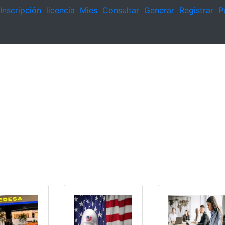
Inscripción
licencia
Mies
Consultar
Generar
Registrar
P