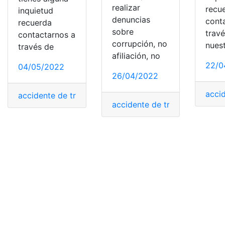
realizar
recu
inquietud
denuncias
cont
recuerda
sobre
trav
contactarnos a
corrupción, no
nues
través de
afiliación, no
22/0
04/05/2022
26/04/2022
acci
accidente de trabajo
,
Accidentes
,
acciones
,
consultas
,
E
accidente de trabajo
,
denuncia