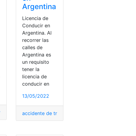
Argentina
Licencia de
Conducir en
Argentina. Al
recorrer las
calles de
Argentina es
un requisito
tener la
,
licencia de
conducir en
13/05/2022
laborales
 bomberos
,
Cuerpo de Bomberos de Ecuador
rabajo
,
Aplicar a ofertas de trabajo
,
Aviso de Accidente de T
accidente de trabajo
,
Accidentes
,
Accidentes labo
e de Trabajo
,
Cansancio
,
capital de trabajo
,
trimestres labora