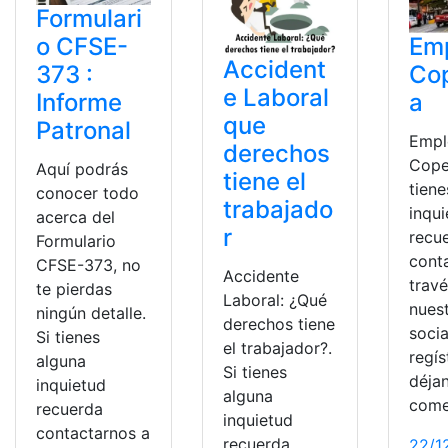
Formulari
Em
o CFSE-
Accident
Co
373 :
e Laboral
a
Informe
que
Patronal
Empl
derechos
Cope
Aquí podrás
tiene el
tiene
conocer todo
trabajado
inqu
acerca del
r
recu
Formulario
cont
CFSE-373, no
Accidente
trav
te pierdas
Laboral: ¿Qué
nues
ningún detalle.
derechos tiene
socia
Si tienes
el trabajador?.
regís
alguna
Si tienes
déja
inquietud
alguna
come
recuerda
inquietud
contactarnos a
recuerda
22/1