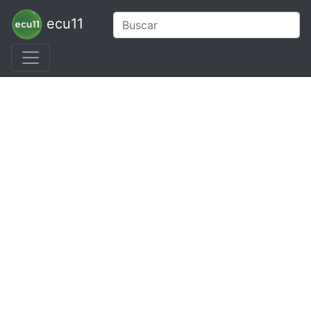
ecu11