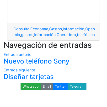
Consulta
,
Economía
,
Gastos
,
Información
,
Operadora
,
a
,
Economia
,
gastos
,
Información
,
Operadora
,
telefónica
Navegación de entradas
Entrada anterior
Nuevo teléfono Sony
Entrada siguiente
Diseñar tarjetas
Whatsapp
Email
Twitter
Telegram