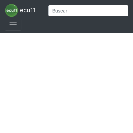
ecu11