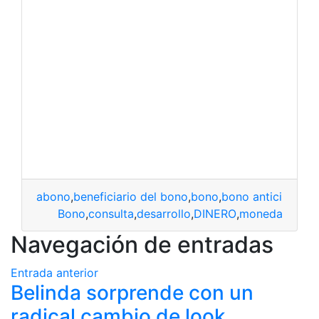
abono
,
beneficiario del bono
,
bono
,
bono anticipado
,
B
Bono
,
consulta
,
desarrollo
,
DINERO
,
moneda
Navegación de entradas
Entrada anterior
Belinda sorprende con un
radical cambio de look