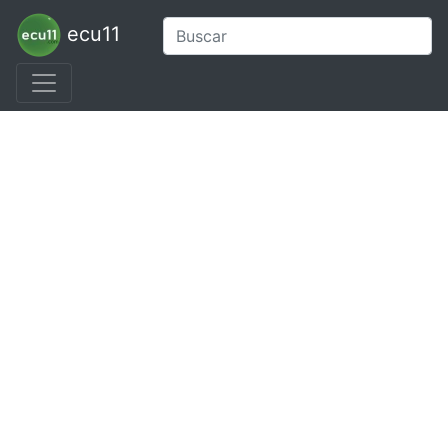
ecu11