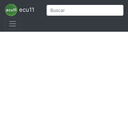
ecu11