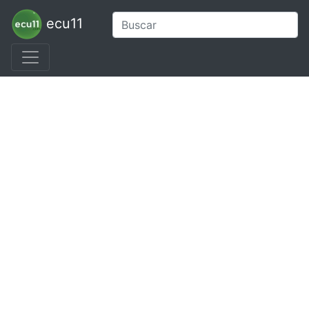
ecu11