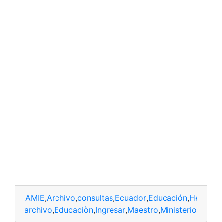
AMIE
,
Archivo
,
consultas
,
Ecuador
,
Educación
,
Herrami
AMIE
,
archivo
,
Educaciòn
,
Ingresar
,
Maestro
,
Ministerio