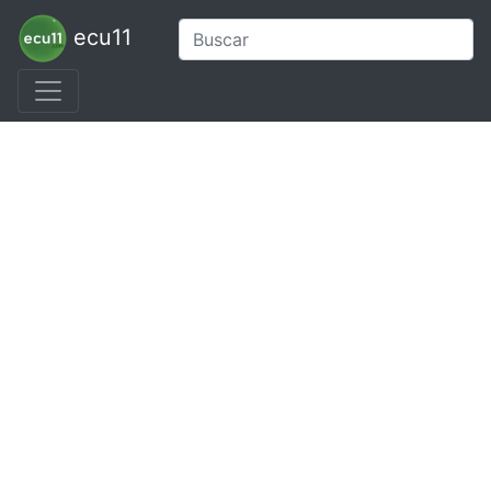
ecu11