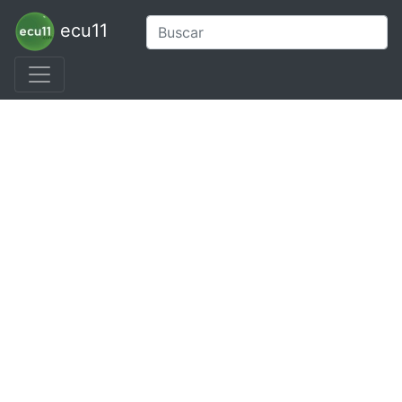
ecu11