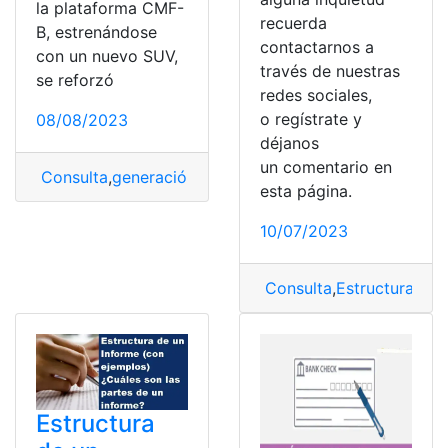
la plataforma CMF-
recuerda
B, estrenándose
contactarnos a
con un nuevo SUV,
través de nuestras
se reforzó
redes sociales,
o regístrate y
08/08/2023
déjanos
un comentario en
Consulta
,
generación
,
renault
,
Renault Stepway
,
Sucesor
esta página.
10/07/2023
Consulta
,
Estructura
,
est
Estructura