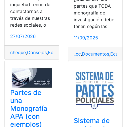
inquietud recuerda
partes que TODA
contactarnos a
monografía de
través de nuestras
investigación debe
redes sociales, o
tener, según las
27/07/2026
11/09/2025
cheque
,
Consejos
,
Ecuador
,
llenar
,
Partes
_cc
,
Documentos
,
Ecuador
Partes de
una
Monografía
APA (con
Sistema de
ejemplos)