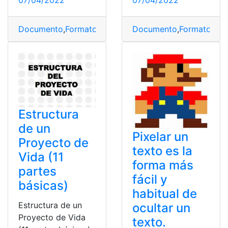
Documento
,
Formato
,
menú
,
Microsoft
Documento
,
microsoft word
,
Formato
,
me
,
P
Estructura
de un
Pixelar un
Proyecto de
texto es la
Vida (11
forma más
partes
fácil y
básicas)
habitual de
Estructura de un
ocultar un
Proyecto de Vida
texto.