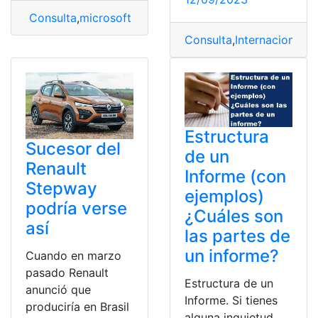
Consulta
,
microsoft word
,
Partes
,
Word
Consulta
,
Internacional
,
t
Estructura
Sucesor del
de un
Renault
Informe (con
Stepway
ejemplos)
podría verse
¿Cuáles son
así
las partes de
un informe?
Cuando en marzo
pasado Renault
Estructura de un
anunció que
Informe. Si tienes
produciría en Brasil
alguna inquietud