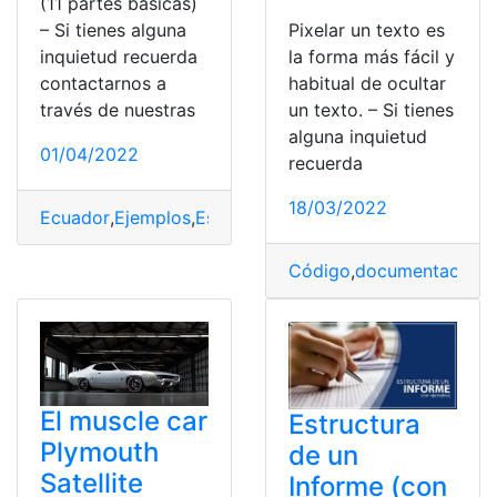
(11 partes básicas)
Pixelar un texto es
– Si tienes alguna
la forma más fácil y
inquietud recuerda
habitual de ocultar
contactarnos a
un texto. – Si tienes
través de nuestras
alguna inquietud
01/04/2022
recuerda
18/03/2022
Ecuador
,
Ejemplos
,
Estructura
,
Partes
,
Proyecto de vida
Código
,
documentación
,
El muscle car
Estructura
Plymouth
de un
Satellite
Informe (con