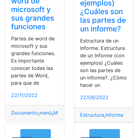
word de
ejemplos)
microsoft y
¿Cuáles son
sus grandes
las partes de
funciones
un informe?
Partes de word de
Estructura de un
microsoft y sus
Informe. Estructura
grandes funciones.
de un Informe (con
Es importante
ejemplos) ¿Cuáles
conocer todas las
son las partes de
partes de Word,
un informe?. ¿Cómo
para que de
hacer un
22/11/2022
22/08/2022
Documento
,
menú
,
Microsoft
,
microsoft word
,
Partes
,
Wo
Estructura
,
Informe