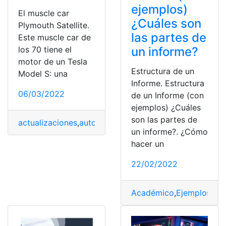
ejemplos)
El muscle car
¿Cuáles son
Plymouth Satellite.
las partes de
Este muscle car de
los 70 tiene el
un informe?
motor de un Tesla
Estructura de un
Model S: una
Informe. Estructura
06/03/2022
de un Informe (con
ejemplos) ¿Cuáles
son las partes de
actualizaciones
,
automóviles
,
Plymouth Satellite
,
Tesla 
un informe?. ¿Cómo
hacer un
22/02/2022
Académico
,
Ejemplos
,
Est