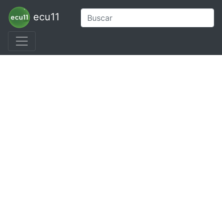
ecu11