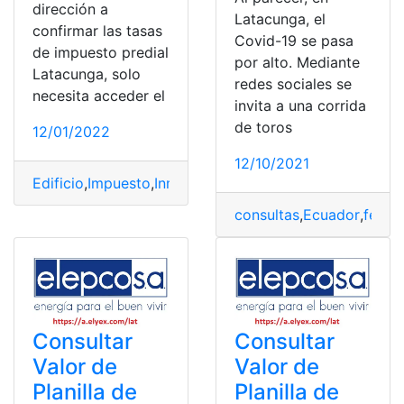
dirección a
Latacunga, el
confirmar las tasas
Covid-19 se pasa
de impuesto predial
por alto. Mediante
Latacunga, solo
redes sociales se
necesita acceder el
invita a una corrida
de toros
12/01/2022
12/10/2021
Edificio
,
Impuesto
,
Inmobiliaria
,
Latacunga
,
predio
consultas
,
Ecuador
,
feria
,
Consultar
Consultar
Valor de
Valor de
Planilla de
Planilla de