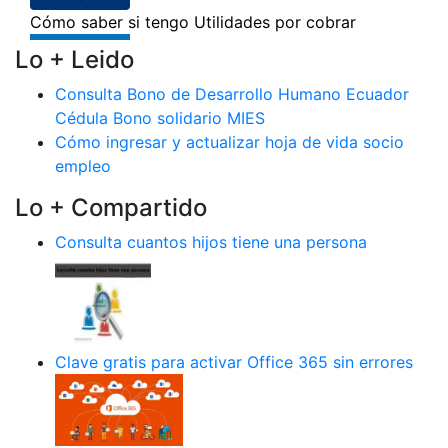
Lo + Leido
Consulta Bono de Desarrollo Humano Ecuador
Cédula Bono solidario MIES
Cómo ingresar y actualizar hoja de vida socio
empleo
Lo + Compartido
Consulta cuantos hijos tiene una persona
Clave gratis para activar Office 365 sin errores