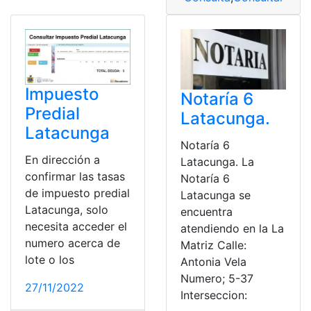
Impuesto
Notaría 6
Predial
Latacunga.
Latacunga
Notaría 6
En dirección a
Latacunga. La
confirmar las tasas
Notaría 6
de impuesto predial
Latacunga se
Latacunga, solo
encuentra
necesita acceder el
atendiendo en la La
numero acerca de
Matriz Calle:
lote o los
Antonia Vela
Numero; 5-37
27/11/2022
Interseccion: