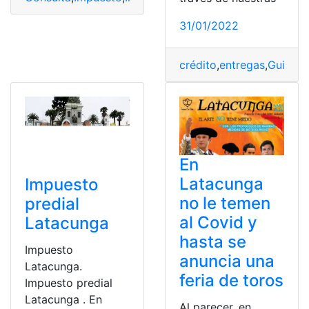
31/01/2022
crédito
,
entregas
,
Guiller
En
Latacunga
Impuesto
no le temen
predial
al Covid y
Latacunga
hasta se
Impuesto
anuncia una
Latacunga.
feria de toros
Impuesto predial
Latacunga . En
Al parecer, en