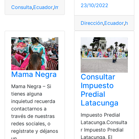
23/10/2022
Consulta
,
Ecuador
,
Impuesto
,
Predial
Dirección
,
Ecuador
,
horar
Mama Negra
Consultar
Impuesto
Mama Negra – Si
Predial
tienes alguna
inquietud recuerda
Latacunga
contactarnos a
Impuesto Predial
través de nuestras
Latacunga.Consulta
redes sociales, o
r Impuesto Predial
regístrate y déjanos
Latacunga. El
un