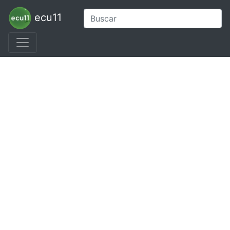
ecu11