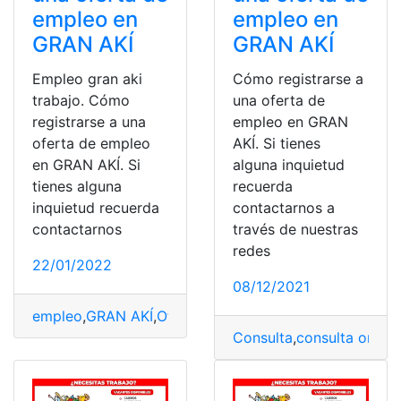
empleo en
empleo en
GRAN AKÍ
GRAN AKÍ
Empleo gran aki
Cómo registrarse a
trabajo. Cómo
una oferta de
registrarse a una
empleo en GRAN
oferta de empleo
AKÍ. Si tienes
en GRAN AKÍ. Si
alguna inquietud
tienes alguna
recuerda
inquietud recuerda
contactarnos a
contactarnos
través de nuestras
redes
22/01/2022
08/12/2021
empleo
,
GRAN AKÍ
,
Oferta
,
trabajo
,
Trabajos
Consulta
,
consulta online