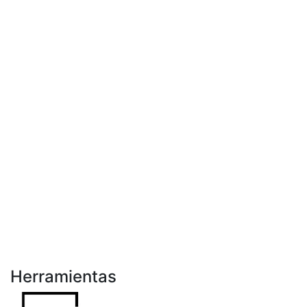
Herramientas