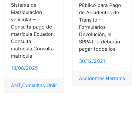
Sistema de
Público para Pago
Matriculación
de Accidentes de
vehicular –
Tránsito –
Consulta pago de
Formularios
matrícula Ecuador.
Devolución, el
Consulta
SPPAT lo deberán
matricula,Consulta
pagar todos los
matricula
30/12/2021
13/08/2025
Accidentes
,
Herramienta
ANT
,
Consultas Online
,
SRI
,
top1
,
top2