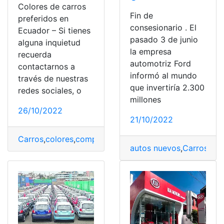
Colores de carros
Fin de
preferidos en
consesionario . El
Ecuador – Si tienes
pasado 3 de junio
alguna inquietud
la empresa
recuerda
automotriz Ford
contactarnos a
informó al mundo
través de nuestras
que invertiría 2.300
redes sociales, o
millones
26/10/2022
21/10/2022
Carros
,
colores
,
comportamiento
,
Ecuador
,
preferencias
autos nuevos
,
Carros
,
con