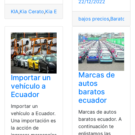
22/12/2022
KIA
,
Kia Cerato
,
Kia EV6
,
KIA EV6 Eléctrico
,
Kia Niro 20
bajos precios
,
Baratos
,
Ca
Marcas de
Importar un
autos
vehículo a
baratos
Ecuador
ecuador
Importar un
Marcas de autos
vehículo a Ecuador.
baratos ecuador. A
Una importación es
continuación te
la acción de
enlistamos las