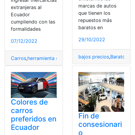
ingresar mercancías
marcas de autos
extranjeras al
que tienen los
Ecuador
repuestos más
cumpliendo con las
baratos en
formalidades
29/10/2022
07/12/2022
bajos precios
,
Baratos
,
Ca
Carros
,
herramienta de Importar/Exportar
,
Importar
,
Pai
Colores de
carros
Fin de
preferidos en
consesionari
Ecuador
o