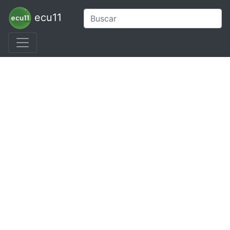
ecu11