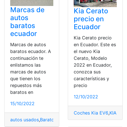
Marcas de
Kia Cerato
autos
precio en
baratos
Ecuador
ecuador
Kia Cerato precio
Marcas de autos
en Ecuador. Este es
baratos ecuador. A
el nuevo Kia
continuación te
Cerato, Modelo
enlistamos las
2022 en Ecuador,
marcas de autos
conozca sus
que tienen los
características y
repuestos más
precio
baratos en
12/10/2022
15/10/2022
Coches Kia EV6
,
KIA
,
Kia 
autos usados
,
Baratos
,
Carros
,
coches usados
,
delantero