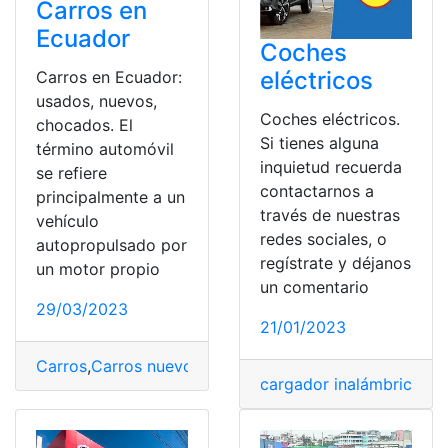
Carros en
Ecuador
Coches
eléctricos
Carros en Ecuador:
usados, nuevos,
Coches eléctricos.
chocados. El
Si tienes alguna
término automóvil
inquietud recuerda
se refiere
contactarnos a
principalmente a un
través de nuestras
vehículo
redes sociales, o
autopropulsado por
regístrate y déjanos
un motor propio
un comentario
29/03/2023
21/01/2023
Carros
,
Carros nuevos
,
Carros usados
,
vehículos
cargador inalámbrico
,
ca