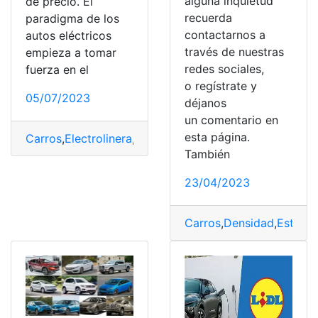
alguna inquietud
de precio. El
recuerda
paradigma de los
contactarnos a
autos eléctricos
través de nuestras
empieza a tomar
redes sociales,
fuerza en el
o regístrate y
05/07/2023
déjanos
un comentario en
esta página.
Carros
,
Electrolinera
,
electrolinera.
,
Permiso de Carros F
También
23/04/2023
Carros
,
Densidad
,
Estado