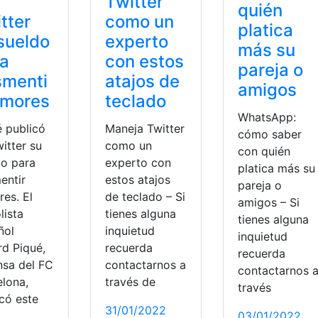
Twitter
quién
tter
como un
platica
sueldo
experto
más su
ra
con estos
pareja o
smenti
atajos de
amigos
umores
teclado
WhatsApp:
é publicó
Maneja Twitter
cómo saber
itter su
como un
con quién
do para
experto con
platica más su
entir
estos atajos
pareja o
es. El
de teclado – Si
amigos – Si
lista
tienes alguna
tienes alguna
ñol
inquietud
inquietud
rd Piqué,
recuerda
recuerda
nsa del FC
contactarnos a
contactarnos 
elona,
través de
través
icó este
31/01/2022
03/01/2022