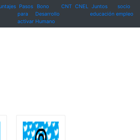
untajes
Pasos
Bono
CNT
CNEL
Juntos
socio
para
Desarrollo
educación
empleo
activar
Humano