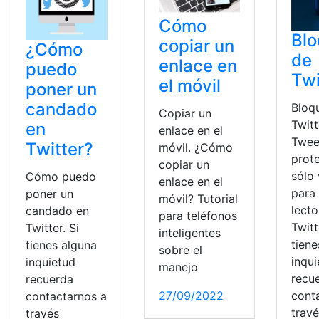
Cómo
Bl
copiar un
¿Cómo
de
enlace en
puedo
Twi
el móvil
poner un
candado
Bloq
Copiar un
Twitt
en
enlace en el
Twee
Twitter?
móvil. ¿Cómo
prot
copiar un
sólo 
Cómo puedo
enlace en el
para
poner un
móvil? Tutorial
lecto
candado en
para teléfonos
Twitt
Twitter. Si
inteligentes
tiene
tienes alguna
sobre el
inqu
inquietud
manejo
recu
recuerda
cont
27/09/2022
contactarnos a
trav
través