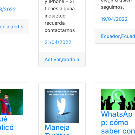
y iPhone – Si
seguimos,
e Drive
,
móvil
,
Spotify
,
Twitter
,
Youtube
tienes alguna
8/2022
inquietud
19/04/2022
recuerda
ocial
,
red social.
,
Redacción
,
Social
,
socializar
,
Twitter
contactarnos
Ecuador
,
Ecuad
21/04/2022
itter
Activar
,
modo
,
modos oscuro
,
Twitter
,
We
WhatsAp
ué
p: cómo
licó
Maneja
saber con