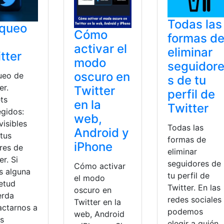
Todas las
oqueo
Cómo
formas d
activar el
eliminar
tter
modo
seguidor
oscuro en
ueo de
s de tu
er.
Twitter
perfil de
ts
en la
Twitter
egidos:
web,
visibles
Todas las
Android y
 tus
formas de
iPhone
res de
eliminar
er. Si
seguidores de
Cómo activar
s alguna
tu perfil de
el modo
ietud
Twitter. En las
oscuro en
erda
redes sociales
Twitter en la
actarnos a
podemos
web, Android
és
elegir a quién