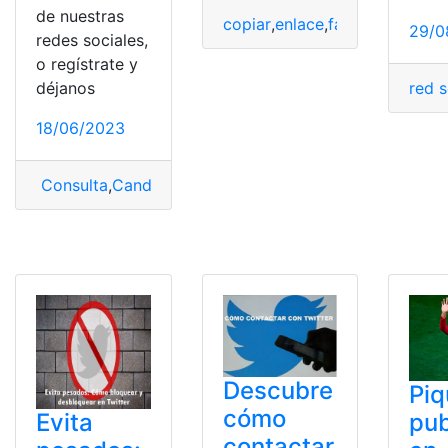
de nuestras
copiar
,
enlace
,
facebook
,
Googl
29/0
redes sociales,
o regístrate y
déjanos
red s
18/06/2023
Consulta
,
Candado
,
Candado en Twitter
,
perfil
,
poner
,
Tw
Descubre
Piq
cómo
pub
Evita
contactar