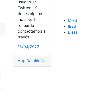
usuario en
Twitter – Si
tienes alguna
inquietud
MIES
recuerda
IESS
or productivo
,
educar Ecuador
,
EducarEcuador
,
red social
,
se
contactarnos a
Biess
través
15/04/2022
b
App
,
Cambio
,
Nombre
,
Twitter
,
Usuario