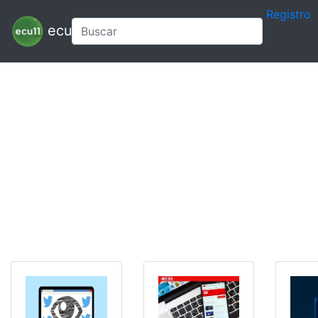
Registro
ecu11