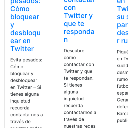
en
pesados:
con
Twi
Cómo
Twitter y
su 
bloquear
que te
pa
y
responda
de
desbloqu
n
r r
ear en
Twitter
Descubre
Piqu
cómo
en Tw
Evita pesados:
contactar con
suel
Cómo
Twitter y que
desm
bloquear y
te respondan.
rumor
desbloquear
Si tienes
futbo
en Twitter – Si
alguna
espa
tienes alguna
inquietud
Gera
inquietud
recuerda
defe
recuerda
contactarnos a
Barc
contactarnos a
través de
publ
través de
nuestras redes