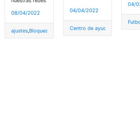
nuestras redes
04/0
04/04/2022
08/04/2022
Futb
Centro de ayuda
,
contactar
,
me
ajustes
,
Bloquear
,
desbloquear
,
desbloqueo
,
funciones
,
Tw