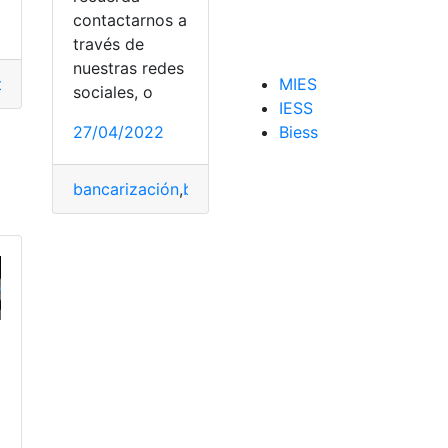
contactarnos a
través de
nuestras redes
tico
,
depósito
,
efectivo
,
entidades bancarias
,
transacciones
MIES
sociales, o
IESS
27/04/2022
Biess
bancarización
,
base legal
,
consideraciones
,
SRI
,
tra
ago
,
tarjeta Paysafecard
,
transacciones