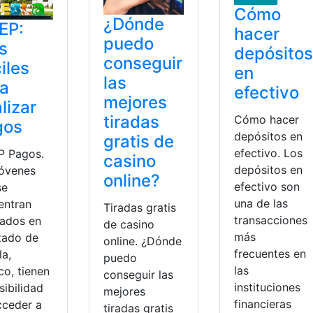
Cómo
¿Dónde
EP:
hacer
puedo
s
depósitos
conseguir
iles
en
las
ra
efectivo
mejores
lizar
tiradas
Cómo hacer
gos
depósitos en
gratis de
efectivo. Los
P Pagos.
casino
depósitos en
jóvenes
online?
efectivo son
se
una de las
entran
Tiradas gratis
transacciones
cados en
de casino
más
stado de
online. ¿Dónde
frecuentes en
la,
puedo
las
co, tienen
conseguir las
instituciones
sibilidad
mejores
financieras
cceder a
tiradas gratis