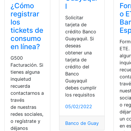
¿Cómo
For
l
registrar
o E
Solicitar
los
Ba
tarjeta de
tickets de
Es
crédito Banco
consumo
Guayaquil. Si
Form
en línea?
deseas
ETE. 
obtener una
algu
G500
tarjeta de
inqu
Facturación. Si
crédito del
recu
tienes alguna
Banco
cont
inquietud
Guayaquil
trav
recuerda
debes cumplir
nues
contactarnos a
los requisitos
socia
través
o reg
05/02/2022
de nuestras
déja
redes sociales,
un c
o regístrate y
Banco de Guayaquil
,
entidade
en e
déjanos