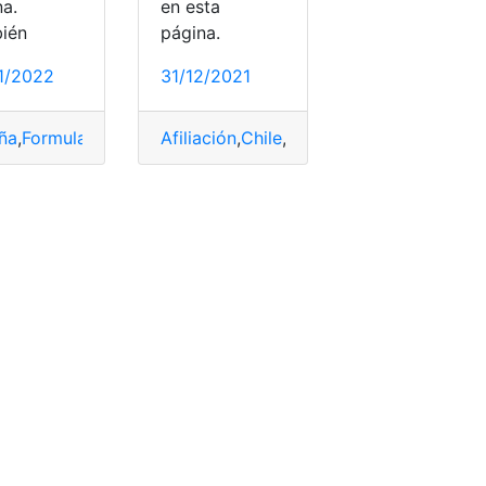
na.
en esta
ién
página.
1/2022
31/12/2021
ña
,
Formularios
,
Guías para trámites y servicios
Afiliación
,
Chile
,
claves
,
digital
,
Trámites virt
,
Pagos
,
pre
ramites
,
Tramites en línea
,
transacciones