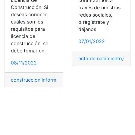
contactarnos a
Construcción. Si
través de nuestras
deseas conocer
redes sociales,
cuáles son los
o regístrate y
requisitos para
déjanos
licencia de
07/01/2022
construcción, se
debe tomar en
acta de nacimiento
,
Cert
08/11/2022
construccion
,
Informe
,
informe de crédito
,
informe de p