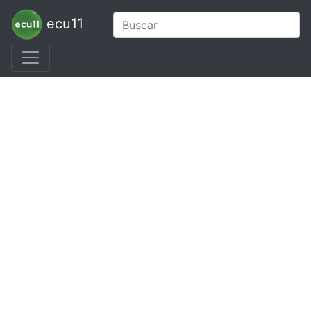
ecu11