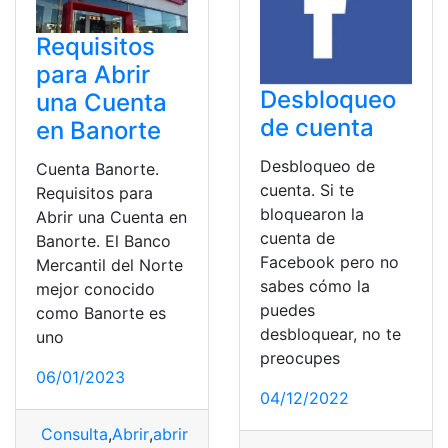
Requisitos
para Abrir
Desbloqueo
una Cuenta
de cuenta
en Banorte
Desbloqueo de
Cuenta Banorte.
cuenta. Si te
Requisitos para
bloquearon la
Abrir una Cuenta en
cuenta de
Banorte. El Banco
Facebook pero no
Mercantil del Norte
sabes cómo la
mejor conocido
puedes
como Banorte es
desbloquear, no te
uno
preocupes
06/01/2023
04/12/2022
Consulta
,
Abrir
,
abrir cuenta
,
abrir una cuenta
,
Abrir una