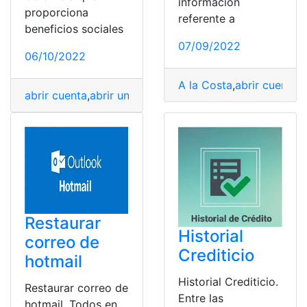
información
proporciona
referente a
beneficios sociales
07/09/2022
06/10/2022
A la Costa
,
abrir cuenta
,
a
abrir cuenta
,
abrir una cuenta
,
Afiliaciones
,
crear Cuenta
Restaurar
Historial
correo de
Crediticio
hotmail
Historial Crediticio.
Restaurar correo de
Entre las
hotmail. Todos en