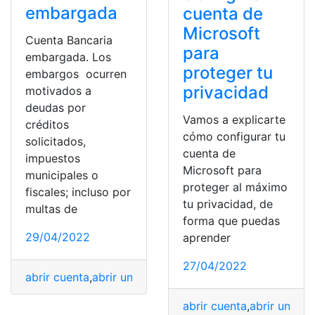
embargada
cuenta de
Microsoft
Cuenta Bancaria
para
embargada. Los
proteger tu
embargos ocurren
privacidad
motivados a
deudas por
Vamos a explicarte
créditos
cómo configurar tu
solicitados,
cuenta de
impuestos
Microsoft para
municipales o
proteger al máximo
fiscales; incluso por
tu privacidad, de
multas de
forma que puedas
29/04/2022
aprender
27/04/2022
abrir cuenta
,
abrir una cuenta
,
crear Cuenta
,
Cuenta
,
Cue
abrir cuenta
,
abrir una cu