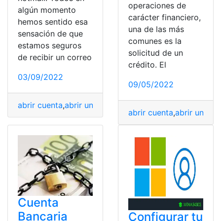
operaciones de
algún momento
carácter financiero,
hemos sentido esa
una de las más
sensación de que
comunes es la
estamos seguros
solicitud de un
de recibir un correo
crédito. El
03/09/2022
09/05/2022
abrir cuenta
,
abrir una cuenta
,
crear Cuenta
,
cuenta
,
Cue
abrir cuenta
,
abrir una cu
Cuenta
Bancaria
Configurar tu