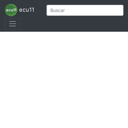
ecu11